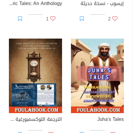
إيسوب - نسخة حديثة
Folkloric Tales: An Anthology
1
2
Juha's Tales
الترجمة اللوكسمبورغية لكتاب بلوغ المرام في أحداث ووقائع رمضان