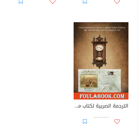
الترجمة الصربية لكتاب منافح الأيك في مساجلات النخب للدكتور محمد فتحي عبد العال