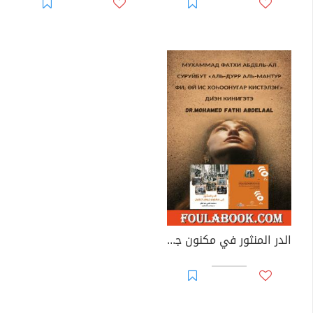
الدر المنثور في مكنون جوهر العقول باللغة الياقوتية