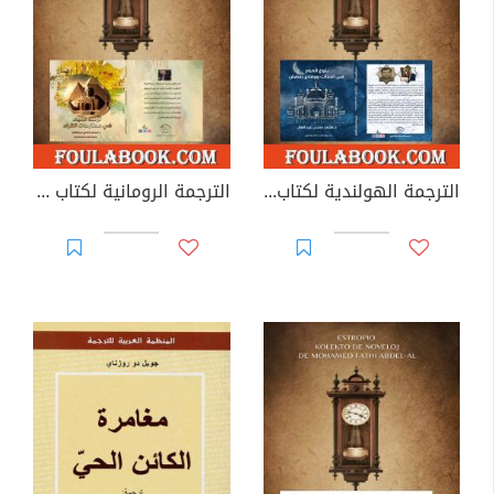
الترجمة الهولندية لكتاب بلوغ المرام في أحداث ووقائع رمضان لمحمد فتحي عبد العال
الترجمة الرومانية لكتاب نزهة الألباء في مطارحات القراء لمحمد فتحي عبد العال