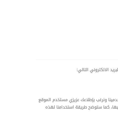
بريد الالكتروني التالي:
foulab)، ونحن نلتزم بحماية خصوصية مستخدمينا ونرغب بإطلاعك عزيزي مستخدم الموقع
ليها، كما ستوضح طريقة استخدامنا لهذه