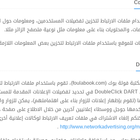
ة فولة بوك (foulabook.com) باستخدام ملفات الارتباط لتخزين تفضيلات المستخدمين، ومع
، والمحتويات بناء على معلومات مثل نوعية متصفح الزائر مثلا.
 للموقع باستخدام ملفات الارتباط لتخزين بعض المعلومات اللازم
جوجل وبصفتها وسيط لإظهار الإعلانات على مكتبة فولة بوك (ook.com
كما وتقوم باستخدام تقنية ملف تعريف ارتباط DoubleClick DART في تحديد ت
ها (تقوم بإظهار إعلانات للزوار بناء على اهتمامتهم)، يمكن للزوار 
دمها جوجل ووسطاء إعلانيين آخرين من خلال الاطلاع على صفحة خص
نكم إلغاء الاشتراك في ملفات تعريف الارتباط لوكالات إعلانية أخ
.
http://www.networkadvertising.org/