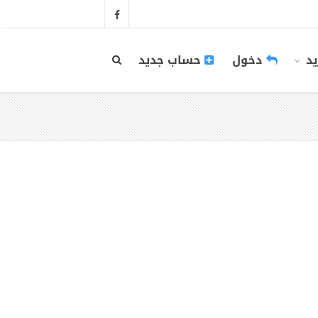
يد
دخول
حساب جديد