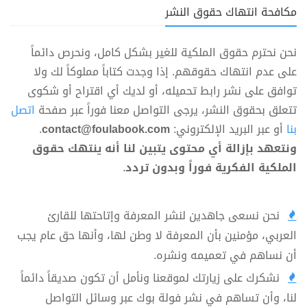
مكافحة انتهاك حقوق النشر
نحن نحترم حقوق الملكية للغير بشكل كامل، ونحرص دائماً
على عدم انتهاك حقوقهم. إذا وجدت كتاباً مملوكاً لك ولا
توافق على نشر رابط تحميله، أو لديك أي اقتراح أو شكوى
تتعلق بحقوق النشر، يرجى التواصل معنا فوراً عبر صفحة
اتصل
بنا
أو عبر البريد الإلكتروني:
contact@foulabook.com
.
ونتعهد بإزالة أي محتوى يتبين لنا أنه ينتهك حقوق
الملكية الفكرية فوراً وبدون تردد
.
نحن نسعى جاهدين لنشر المعرفة وإتاحتها للقارئ
العربي، مؤمنين بأن المعرفة لا وطن لها، وأنها حق عام يجب
أن نساهم في تعميمه ونشره.
نشكرك على زيارتك لموقعنا ونأمل أن تكون صديقاً دائماً
لنا، وأن تساهم في نشر فولة بوك عبر وسائل التواصل