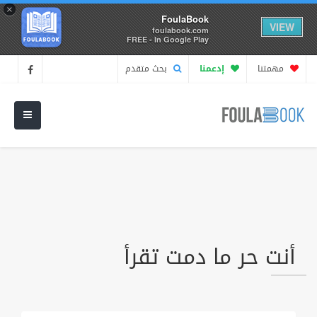
×
FoulaBook
VIEW
foulabook.com
FREE - In Google Play
مهمتنا
إدعمنا
بحث متقدم
أنت حر ما دمت تقرأ