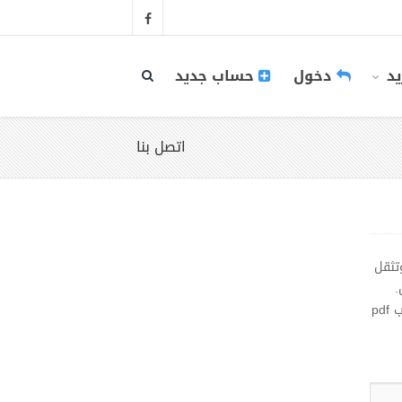
يد
دخول
حساب جديد
اتصل بنا
تثقل
.
ومساهمة منا فى إثراء المحتوى العربى على الشبكة العنكبوتية فقد قمنا بتجميع مئات الكتب فى موقع واحد. مكتبة تحميل كتب pdf