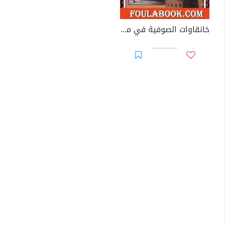
خانقاوات الصوفية في مصر في عصر دولة المماليك البرجية - الجزء الثاني