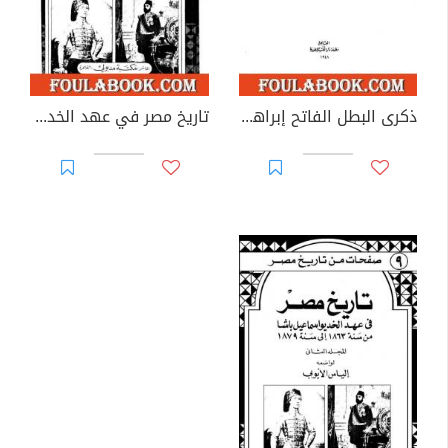
ذكرى البطل الفاتح إبراهيم باشا 1848 - 1948
تاريخ مصر في عهد الخديوي إسماعيل باشا - المجلد الأول