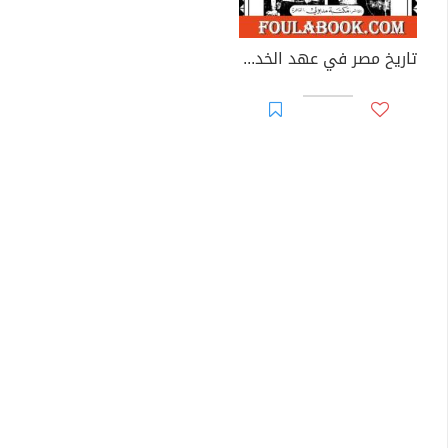
تاريخ مصر في عهد الخديوي إسماعيل باشا - المجلد الثاني