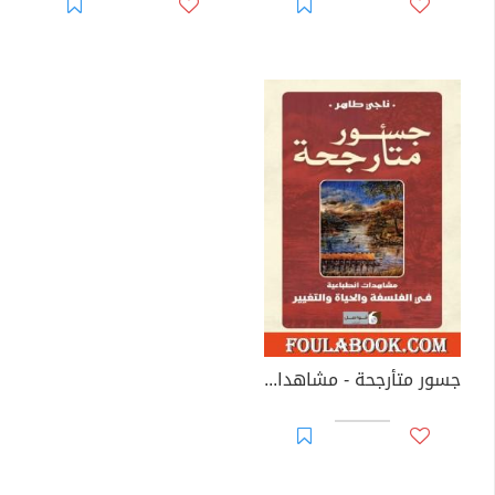
جسور متأرجحة - مشاهدات انطباعية في الفلسفة والحياة والتغيير