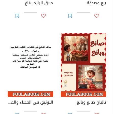
بيع وصدقة
حريق الرايخستاغ
تاليان صانع وبائع
التوثيق في القضاء والقانون المغربيين - الجزء السابع والعشرون