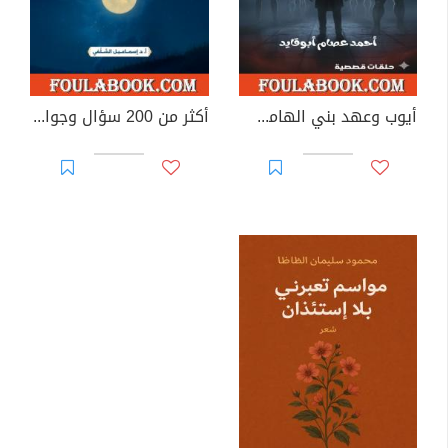
أيوب وعهد بني الهامس - الجزء الثاني
أكثر من 200 سؤال وجواب في الإيمان (العقيدة - التوحيد)