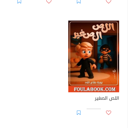
اللص الصغير