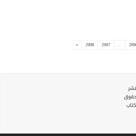
»
2998
2997
...
289
نشر
لحقوق
كتاب