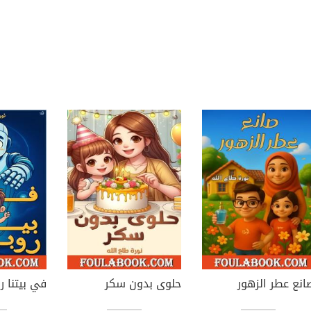
انع عطر الزهور
حلوى بدون سكر
في بيتنا ر