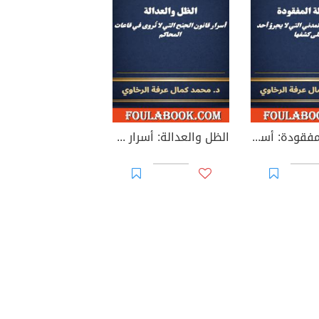
العدالة المفقودة: أسرار القانون المدني التي لا يجرؤ أحد على كشفها
الظل والعدالة: أسرار قانون الجنح التي لا تُروى في قاعات المحاكم