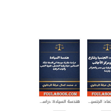
أهلية الانتماء: الجنسية وتنازع القوانين ومركز الأجانب
هندسة السيادة: دراسة مقارنة موسعة في فلسفة نشأة الدساتير