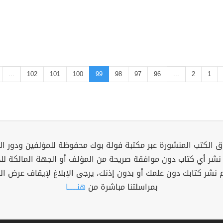
...
102
101
100
99
98
97
96
...
2
1
 الكتب المنشورة عبر مكتبة فولة بوك محفوظة للمؤلفين ودور ال
 نشر أي كتاب دون موافقة صريحة من المؤلف أو الجهة المالكة ل
م نشر كتابك دون علمك أو بدون إذنك، يرجى الإبلاغ لإيقاف عرض ال
بمراسلتنا مباشرة من
هنــــــا