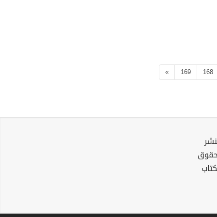
»
169
168
نشر
لحقوق
كتاب