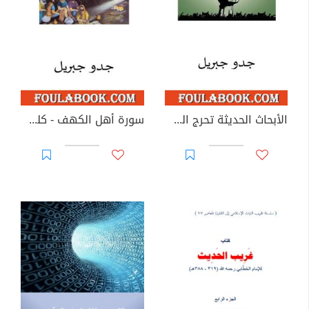
الأبحاث الحديثة تحرج السردية والموروث الإسلاميين التقليدين - الجزء الخامس
سورة أهل الكهف - كلب أم ملاك؟