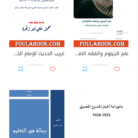
علم الجينوم والفقه الافتراضي - إشكالات التخيل والتنبؤ والمآلات
غريب الحديث للإمام الخطابي رحمه الله - الجزء الأول