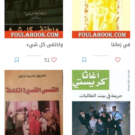
في زماننا
واختفى كل شيء
51