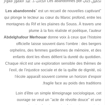
تحميل كتاب Les abandonnés pdf الكاتب د. عبد الغفور مغوار
Les abandonnés
" est un recueil de nouvelles captivant
"
qui plonge le lecteur au cœur du Maroc profond, entre les
montagnes du Rif et les plaines du Souss. À travers une
plume à la fois réaliste et poétique, l'auteur
Abdelghafour Merhouar
donne voix à ceux que l'histoire
officielle laisse souvent dans l'ombre : des bergers
orphelins, des femmes gardiennes de mémoire, et des
enfants dont les rêves défient la dureté du quotidien.
Chaque récit est une exploration sensible des thèmes de
l'exil, de l'injustice sociale et de la quête de dignité, où
l'école apparaît souvent comme un horizon d'espoir
fragile face au poids des traditions.
Loin d'être un simple témoignage sociologique, cet
ouvrage se veut un "acte de révolte douce" et une