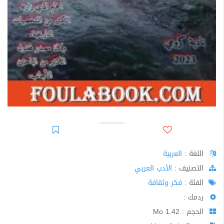
اللغة :
العربية
اﻟﺘﺼﻨﻴﻒ :
الأدب العربي
الفئة :
فكر وثقافة
ردمك :
الحجم : 1.42 Mo