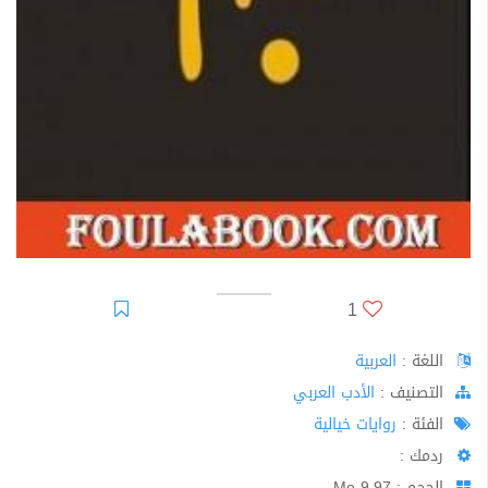
1
اللغة :
العربية
اﻟﺘﺼﻨﻴﻒ :
الأدب العربي
الفئة :
روايات خيالية
ردمك :
الحجم : 9.97 Mo