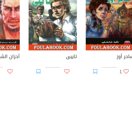
احر أوز
تايبى
أحزان الش
1