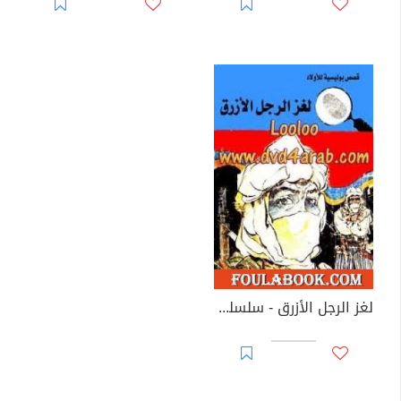
لغز الرجل الأزرق - سلسلة المغامرون الخمسة: 80