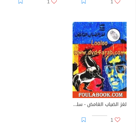
1
1
لغز الضباب الغامض - سلسلة المغامرون الخمسة: 70
1