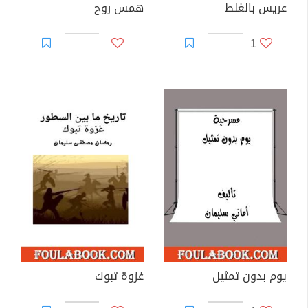
عريس بالغلط
همس روح
1
يوم بدون تمثيل
غزوة تبوك