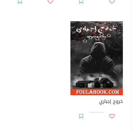
خروج إجباري