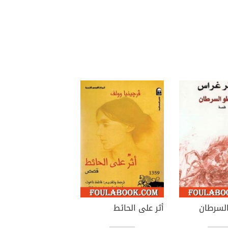
لسرطان
أثر على الحائط