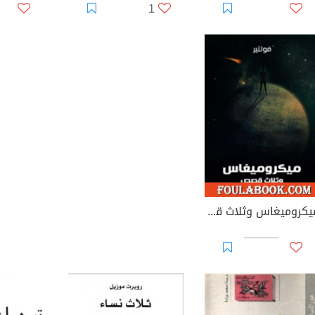
1
ميكروميغاس وثلاث قصص