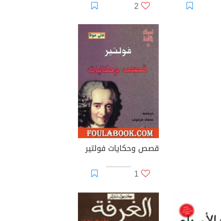
2
قصص وحكايات فولتير
1