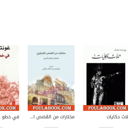
لاث حكايات
مختارات من القَصَص الإنجليزي
في خطو ا