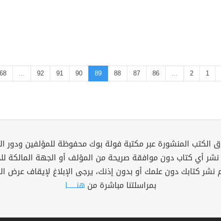
68
...
92
91
90
89
88
87
86
...
2
1
 الكتب المنشورة عبر مكتبة فولة بوك محفوظة للمؤلفين ودور ال
 نشر أي كتاب دون موافقة صريحة من المؤلف أو الجهة المالكة ل
م نشر كتابك دون علمك أو بدون إذنك، يرجى الإبلاغ لإيقاف عرض ال
بمراسلتنا مباشرة من
هنــــــا