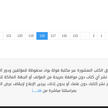
.
121
120
119
118
117
116
115
...
2
1
 الكتب المنشورة عبر مكتبة فولة بوك محفوظة للمؤلفين ودور ال
 نشر أي كتاب دون موافقة صريحة من المؤلف أو الجهة المالكة ل
م نشر كتابك دون علمك أو بدون إذنك، يرجى الإبلاغ لإيقاف عرض ال
بمراسلتنا مباشرة من
هنــــــا