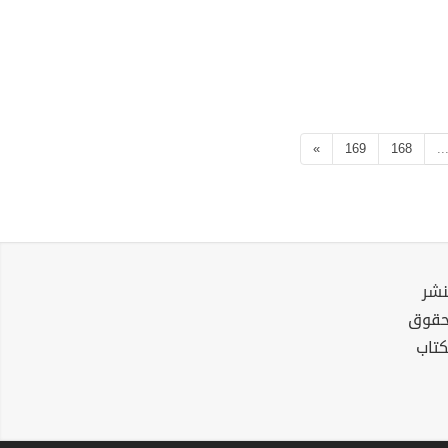
»
169
168
..
نشر
لحقوق
كتاب