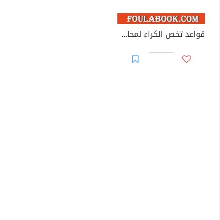
قواعد تخص الكراء لمحاكم الاستئناف العادية والنقض