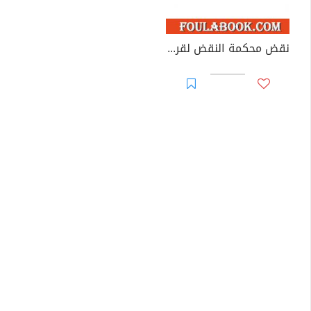
نقض محكمة النقض لقرارات محكمة الاستئناف بفاس