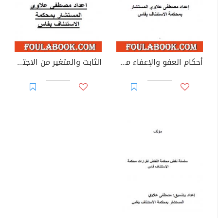
أحكام العفو والإعفاء من العقاب والمسؤولية في القانون والاجتهاد القضائي المغربيين
الثابت والمتغير من الاجتهاد القضائي المغربي - ج1، ج2 و ج3