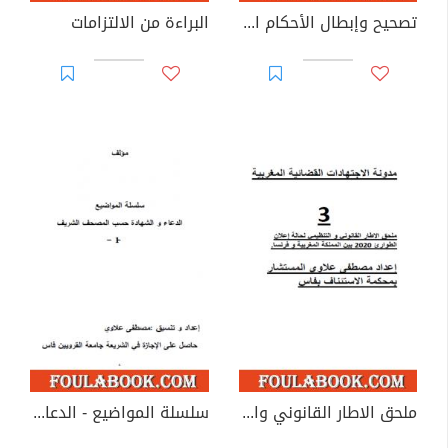
تصحيح وإبطال الأحكام القضائية المغربية
البراءة من الالتزامات
ملحق الاطار القانوني والتنظيمي لحالة إعلان الطوارئ 2020 بين المغرب و فرنسا
سلسلة المواضيع - الدعاء والشهادة حسب المصحف الشريف