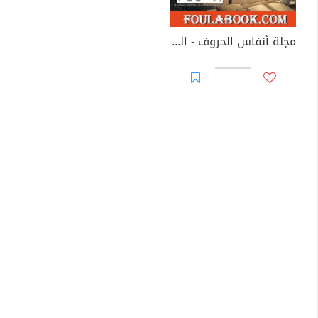
مجلة أنفاس الحروف - العدد السادس عشر