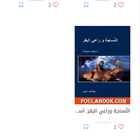
2
2
النّسَاجة وراعي البقر: أسطورة صينية الأصل
1