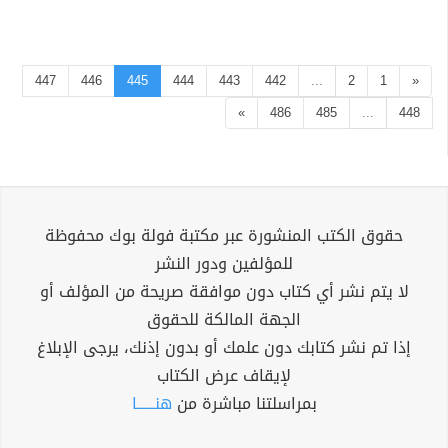
447
446
445
444
443
442
...
2
1
«
»
486
485
...
448
حقوق الكتب المنشورة عبر مكتبة فولة بوك محفوظة
للمؤلفين ودور النشر
لا يتم نشر أي كتاب دون موافقة صريحة من المؤلف أو
الجهة المالكة للحقوق
إذا تم نشر كتابك دون علمك أو بدون إذنك، يرجى الإبلاغ
لإيقاف عرض الكتاب
بمراسلتنا مباشرة من
هنــــــا