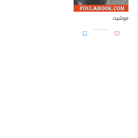
موشيت