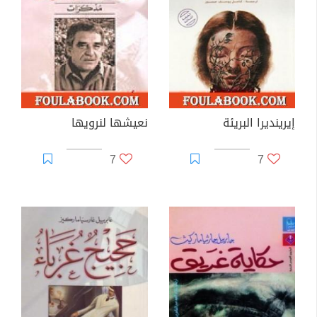
إيرينديرا البريئة
نعيشها لنرويها
7
7