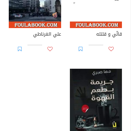
قالّي و قلتله
علي الغرناطي