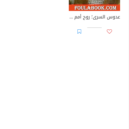
عدوس السرى؛ روح أمم في نزيف ذاكرة - الجزء الثالث