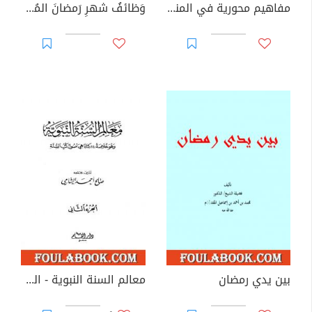
مفاهيم محورية في المنهج والمنهجية
وَظائفُ شهرِ رَمضانَ المُعَظَّمِ
بين يدي رمضان
معالم السنة النبوية - الجزء الثاني: تابع المقصد الثالث العبادات - أحكام الأسرة - الحاجات الضرورية