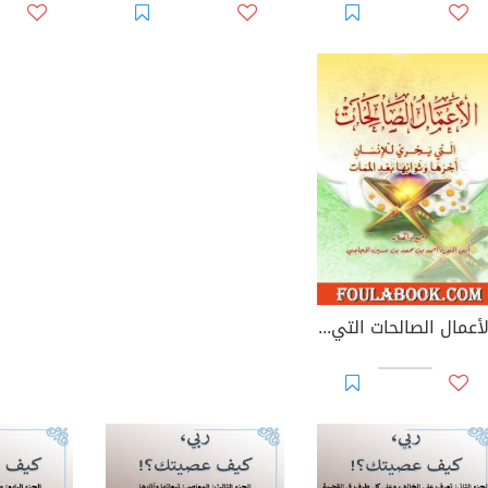
الأعمال الصالحات التي يجري للإنسان أجرها وثوابها بعد الممات