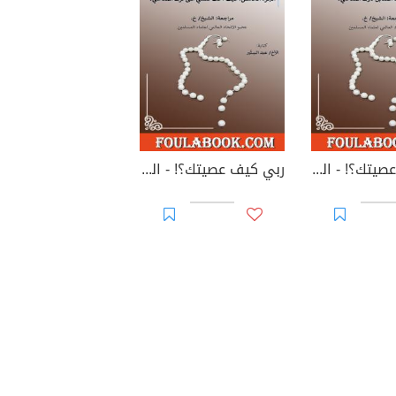
ربي كيف عصيتك؟! - الجزء الرابع: ما المقابل لترك المعاصي؟
ربي كيف عصيتك؟! - الجزء الخامس: كيف أحُثّ نفسي على ترك المعاصي؟