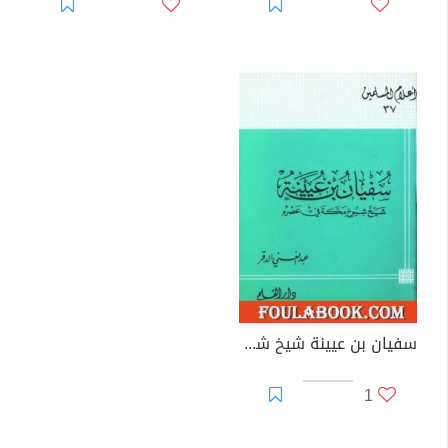
سفيان بن عيينة شيخ شيوخ مكة في عصره
1