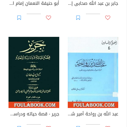
جابر بن عبد الله صحابى إمام وحافظ فقيه
أبو حنيفة النعمان إمام الأئمة الفقهاء
عبد الله بن رواحة أمير شهيد وشاعر على سرير من ذهب
جرير - قصة حياته ودراسة أشعاره