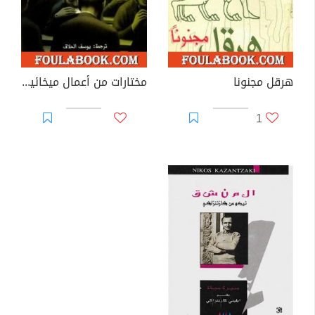
هرقل مجنونا
مختارات من أعمال ميخائيل باختين
1