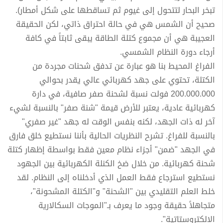
تبخر البحار لتتحول إلى غيوم ثم تساقطها على شكل أمطار).
صحيح أن الشمس هي في حالة احتراق ذاتي، لكن الحقيقة
العجيبة هي أن مجموع كتلة الطاقة يبقى ثابتاً في كافة
أرجاء دورة النظام الشمسي.
الفراغ المحيط بنا هو عبارة عن تدفق شحنات مجردة من
الكتلة، تحتوي على جهد كهربائي عالي يقدر بحوالي
200.000.000 فولت نسبة لشحنة صفر صافية، في دارة
كهربائية عادية، يعتبر للأرض قيمة "شنة صفر" بالنسبة لشيء
آخر له ذات الجهد، لكنه بنفس الوقت له جهد "غير صفري"
بالنسبة للفراغ. تشرح النظريات الحالية بأننا نستطيع خلق فارق
في الجهد "ضمن" أجزاء نظام معين فقط بواسطة إظهار كتلة
شحنة كهربائية. من خلال ضخ الكنلة الكهربائية بين الجهود
نستطيع استرجاع فقط العمل الذي أدخلناه إلى النظام. لقد
خلط العلم التقليدي بين "الشحنة" و"الكتلة المشحونة"،
متجاهلاً حقيقة وجود ما يعرف بـ"الموجات السكالارية
الإلكتروستاتية".