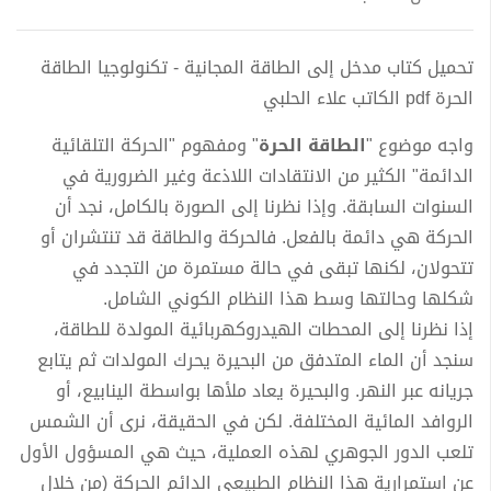
تحميل كتاب مدخل إلى الطاقة المجانية - تكنولوجيا الطاقة
الحرة pdf الكاتب علاء الحلبي
واجه موضوع "
الطاقة الحرة
" ومفهوم "الحركة التلقائية
الدائمة" الكثير من الانتقادات اللاذعة وغير الضرورية في
السنوات السابقة. وإذا نظرنا إلى الصورة بالكامل، نجد أن
الحركة هي دائمة بالفعل. فالحركة والطاقة قد تنتشران أو
تتحولان، لكنها تبقى في حالة مستمرة من التجدد في
شكلها وحالتها وسط هذا النظام الكوني الشامل.
إذا نظرنا إلى المحطات الهيدروكهربائية المولدة للطاقة،
سنجد أن الماء المتدفق من البحيرة يحرك المولدات ثم يتابع
جريانه عبر النهر. والبحيرة يعاد ملأها بواسطة الينابيع، أو
الروافد المائية المختلفة. لكن في الحقيقة، نرى أن الشمس
تلعب الدور الجوهري لهذه العملية، حيث هي المسؤول الأول
عن استمرارية هذا النظام الطبيعي الدائم الحركة (من خلال