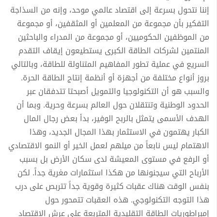
إننا نتحول بسرعة إلى اقتصاد عالمي موحد، وإنه من السذاجة
التفكير بأن مجموعة من المعلمين أو المثقفين، أو مجموعة
من الموظفين الحكوميين، أو مجموعة من المدراء والباحثين
المنتمين لشركات الطاقة الكبرى يستطيعون إيقاف التقدم
السريع في عملية تطور المفاهيم المتناولة للطاقة، وبالتالي
بروز أنواع مختلفة من أجهزة أو أنظمة إنتاج الطاقة الحرة.
والسبب هو أن التكنولوجيا والتمويل أصبحتا تتدفقان عبر
الحدود الوطنية وتنتقلان حول العالم بسرعة وحرية. وبما أن
الهدف الأسمى يتمثل بالربح الوفير، بدأ بعض رجال المال
الكبار يهتمون في الاستثمار بهذا المجال الجديد، وهذا
الاهتمام ليس نابعاً من ميلهم لعمل الخير أو النمو الاقتصادي
أو الرفع في مستوى المعيشة لدى سكان الأرض بل بسبب
الأرباح التي سيجنونها من هكذا استثمارات مغرية جداً. لكن
بنفس الوقت هناك عقبات كثيرة وقوية جداً تتربص على درب
هذا التوجه التكنولوجي. هذه العقبات تتمحور حول
إمبراطوريات الطاقة التقليدية المتربعة على عرش الاقتصاد