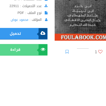
عدد التحميلات : 22911
نوع الملف : PDF
المؤلف :
محمود عوض
تحميل
قراءة
1