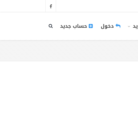
يد
دخول
حساب جديد