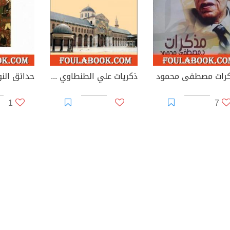
رات مصطفى محمود
ذكريات علي الطنطاوي - الجزء الثاني
حدائق النو
1
7