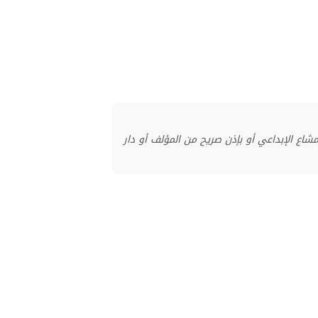
منشور بموجب ترخيص المشاع الإبداعي أو بإذن صريح من المؤلف أو دار