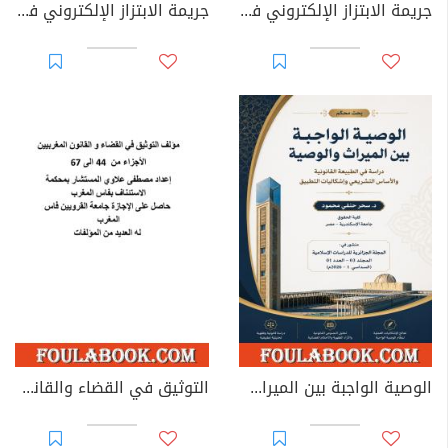
جريمة الابتزاز الإلكتروني في القوانين العربية
جريمة الابتزاز الإلكتروني في القانون الجزائري
الوصية الواجبة بين الميراث والوصية: دراسة في الطبيعة القانونية والأساس التشريعي وإشكاليات التطبيق
التوثيق في القضاء والقانون المغربيين - الأجزاء من 44 إلى 67