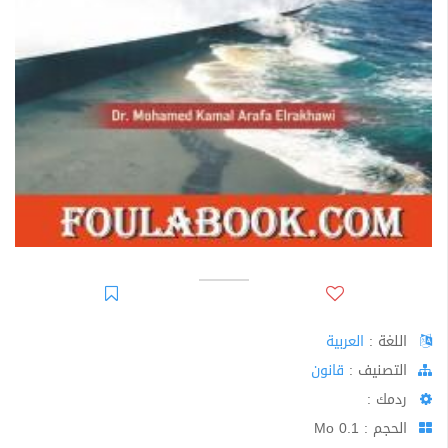
اللغة :
العربية
اﻟﺘﺼﻨﻴﻒ :
قانون
ردمك :
الحجم : 0.1 Mo