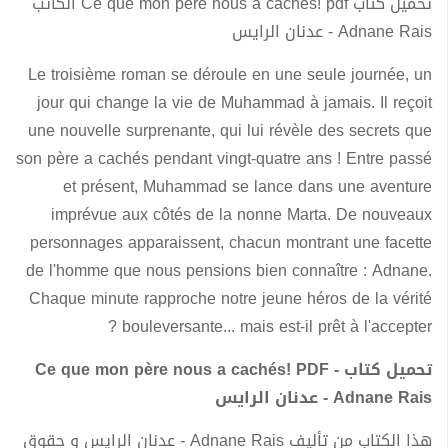
تحميل كتاب Ce que mon père nous a cachés! pdf الكاتب
Adnane Rais - عدنان الرايس
Le troisième roman se déroule en une seule journée, un
jour qui change la vie de Muhammad à jamais. Il reçoit
une nouvelle surprenante, qui lui révèle des secrets que
son père a cachés pendant vingt-quatre ans ! Entre passé
et présent, Muhammad se lance dans une aventure
imprévue aux côtés de la nonne Marta. De nouveaux
personnages apparaissent, chacun montrant une facette
de l'homme que nous pensions bien connaître : Adnane.
Chaque minute rapproche notre jeune héros de la vérité
bouleversante... mais est-il prêt à l'accepter ?
تحميل كتاب Ce que mon père nous a cachés! PDF -
Adnane Rais - عدنان الرايس
هذا الكتاب من تأليف Adnane Rais - عدنان الرايس و حقوق