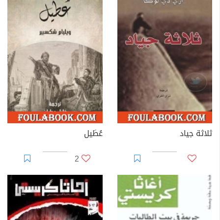
ثلاثة جياد
عُطَيل
2