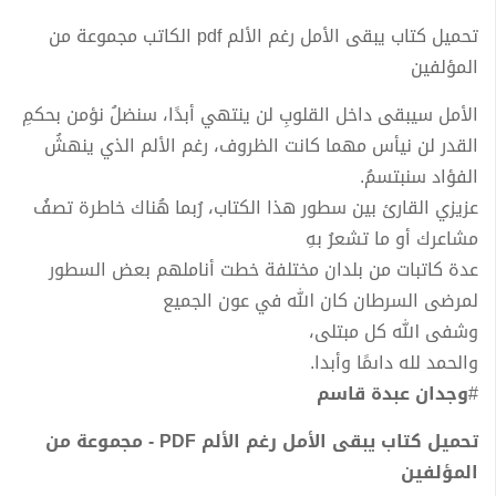
تحميل كتاب يبقى الأمل رغم الألم pdf الكاتب مجموعة من
المؤلفين
الأمل سيبقى داخل القلوبِ لن ينتهي أبدًا، سنضلُ نؤمن بحكمِ
القدر لن نيأس مهما كانت الظروف، رغم الألم الذي ينهشُ
الفؤاد سنبتسمُ.
عزيزي القارئ بين سطور هذا الكتاب، رُبما هُناك خاطرة تصفُ
مشاعرك أو ما تشعرُ بهِ
عدة كاتبات من بلدان مختلفة خطت أناملهم بعض السطور
لمرضى السرطان كان الله في عون الجميع
وشفى الله كل مبتلى،
والحمد لله داىمًا وأبدا.
#
وجدان عبدة قاسم
تحميل كتاب يبقى الأمل رغم الألم PDF - مجموعة من
المؤلفين