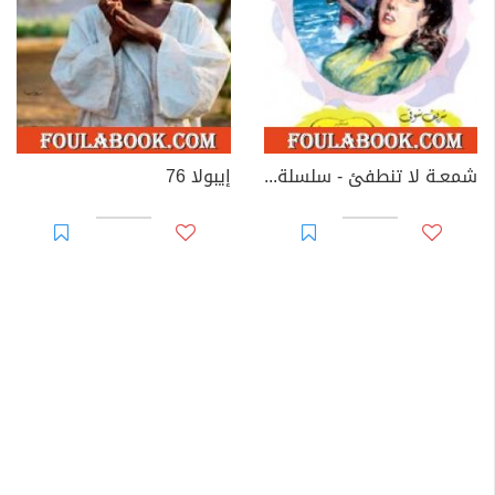
شمعـة لا تنطفئ - سلسلة زهور
إيبولا 76