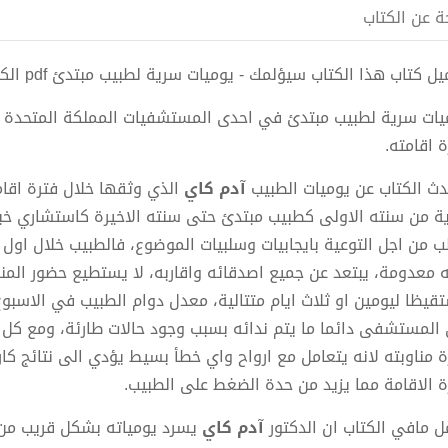
ة عن الكتاب
ل كتاب هذا الكتاب سيؤلمك - يوميات سرية لطبيب مبتدئ pdf الكاتب آدم كاي
يات سرية لطبيب مبتدئ في احدى المستشفيات المملكة المتحدة يو
ة اقامته.
دث الكتاب عن يوميات الطبيب
آدم كاي
الذي وثقها خلال فترة اقا
ية من سنته الاولى كطبيب مبتدئ حتى سنته الاخيرة كاستشاري خبير
 معدومة، يبتعد عن جميع اصدقائه واقاربه، لا يستطيع حضور المنا
المستشفى دائما ما يتم ندائه بسبب وجود حالات طارئة، ومع كل 
ة مناوبته لانه يتعامل مع ارواح واي خطأ بسيط يؤدي الى نتائج كارث
ة الاقامة مما يزيد من حدة الضغط على الطبيب.
ل مافي الكتاب ان الدكتور
آدم كاي
يسرد يومياته بشكل قريب من 