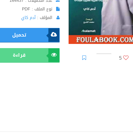
عدد التحميلات : 164437
نوع الملف : PDF
المؤلف :
آدم كاي
تحميل
قراءة
5