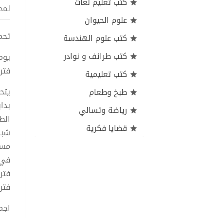
كتب تعليم لغات
لمح
علوم الحيوان
تحمي
كتب علوم الهندسة
كتب طرائف و نوادر
يوم
فتر
كتب تعليمية
يتح
طبخ وطعام
بدا
رياضة وتسالي
قضايا فكرية
شبه
في 
فتر
فتر
اجم