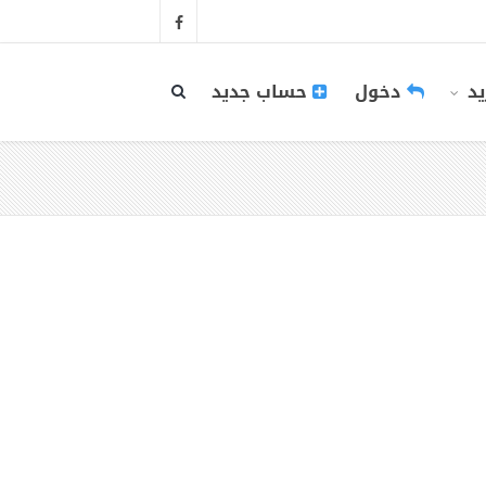
يد
دخول
حساب جديد