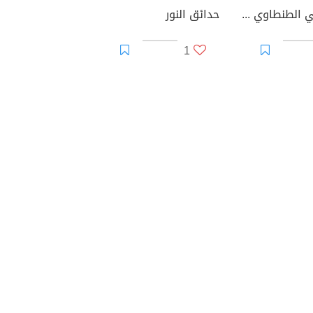
ذكريات علي الطنطاوي - الجزء الثاني
حدائق النور
1