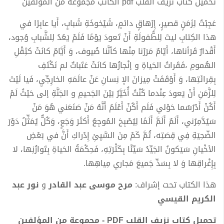
تحميل كتاب نزيف القلب pdf الكاتب مجموعة من المؤلفين
عَجِبْتُ لِزَمَنٍ قصيرٍ، إِرْهاقٍ دائمٍ، شَيْخوخَةِ شَبابٍ، أَيا عابِرًا في
هذا الكِتابِ ليتَ لِلطُّفولَةِ أَنْ تَعودَ يَوْمًا فَلَمْ يَعُدُ لِلشَّبابِ وُجود،
أَقْدارٌ قَرَأناها، أَيّامٌ مَرَرْنا مِنْها كأنَّنا ضُيوف، وَ أَيَّامٌ كانَتْ كثِقْلِ
الهُمومِ ،فَقَراتُ الحَياةِ و إنْجازُها كانَتْ عَتَباتٌ لم نَكْتَفِ
بِقِرائَتِها، وَ أَوْقَفَتْ مِيزانَ الإ نِسانِ عَنْ عالَمَهِ الخارِجِّيِ، فَيا لَيْتَ
لِلزَّمَنِ أَنْ يَعودَ عِنْدما كُنْتُ أُخَيَّرُ بَيْنَ الجَحيمِ و الجَنَّةِ إلى حَيْثُ لَمْ
أَكُنْ أَدْرُسُما حَوْلي فَلَم أَكُنْ أَعْلَمُ أَنَّهُ مَنْ صَنَعَني هُوَ مَنْ
سَیُدَّمِرُني، أَلَمٌ أَلَمَّ أَلَمًا لِيُصْبِحَ المُوجِعُ أَكثَرَ وَجَعٍ، وَكُلٌّ يُمَثِّلُ دَوْرَ
الضّحِيَةِ فِي قِصَتِه، ثُمَّ كَمْ مِنَ السَّيِئِ إِدْراكِ أَنَّ في بَعْضِ
الأحَْيانِ سَيَكونُ الجَيِّدُ سَيِّئًا بِكَثْرَتِهِ، فَحِكْمَةُ الحَياةِ بِتَوازُنِها، لا
بِإِغْراقِها وَ لا بِسَدِّ جَميعَ مَجاري مِياهِها.
هذا الكتاب تحت إشراف:
مرح موسى عبد القادر
و
نور عبد
الكريم القيسي
تحميل كتاب نزيف القلب PDF - مجموعة من المؤلفين