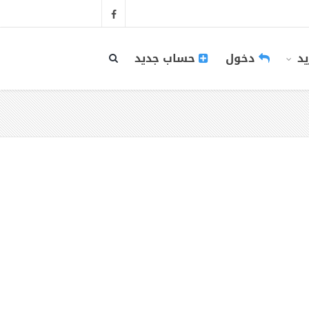
يد
دخول
حساب جديد