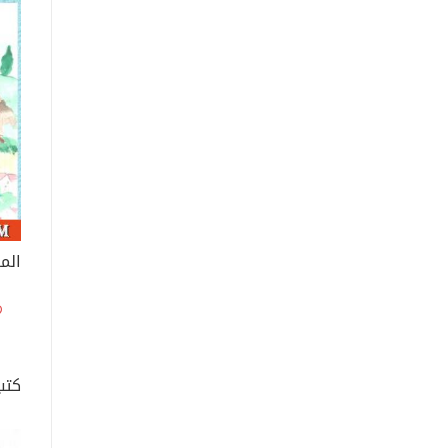
المر
كتب