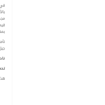
في 
بال
مجم
قيم
بمه
نأم
جيل
ناد
تحميل
هذا