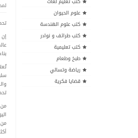
كتب تعليم لغات
لمح
علوم الحيوان
تحميل 
كتب علوم الهندسة
كتب طرائف و نوادر
إن 
عال
كتب تعليمية
بنا
طبخ وطعام
تُع
رياضة وتسالي
سلو
قضايا فكرية
وال
تحم
من 
الي
من 
أكث