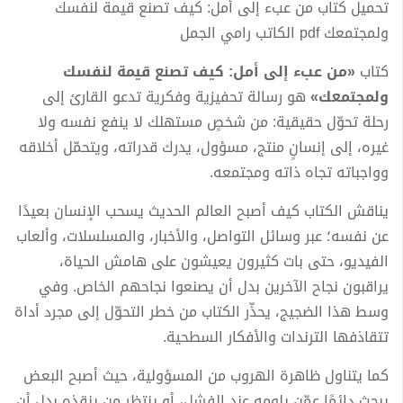
تحميل كتاب من عبء إلى أمل: كيف تصنع قيمة لنفسك
ولمجتمعك pdf الكاتب رامي الجمل
كتاب
«من عبء إلى أمل: كيف تصنع قيمة لنفسك
ولمجتمعك»
هو رسالة تحفيزية وفكرية تدعو القارئ إلى
رحلة تحوّل حقيقية: من شخصٍ مستهلك لا ينفع نفسه ولا
غيره، إلى إنسانٍ منتج، مسؤول، يدرك قدراته، ويتحمّل أخلاقه
وواجباته تجاه ذاته ومجتمعه.
يناقش الكتاب كيف أصبح العالم الحديث يسحب الإنسان بعيدًا
عن نفسه؛ عبر وسائل التواصل، والأخبار، والمسلسلات، وألعاب
الفيديو، حتى بات كثيرون يعيشون على هامش الحياة،
يراقبون نجاح الآخرين بدل أن يصنعوا نجاحهم الخاص. وفي
وسط هذا الضجيج، يحذّر الكتاب من خطر التحوّل إلى مجرد أداة
تتقاذفها الترندات والأفكار السطحية.
كما يتناول ظاهرة الهروب من المسؤولية، حيث أصبح البعض
يبحث دائمًا عمّن يلومه عند الفشل، أو ينتظر من ينقذه بدل أن