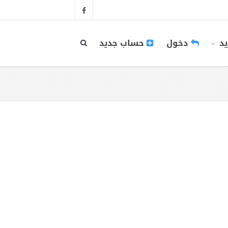
يد
دخول
حساب جديد