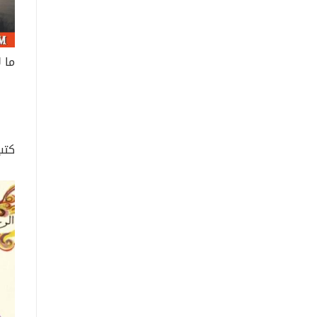
ما 
كتب