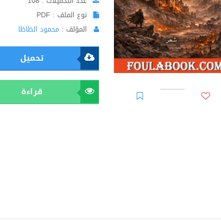
عدد التحميلات : 108
نوع الملف : PDF
المؤلف :
محمود الظاظا
تحميل
قراءة