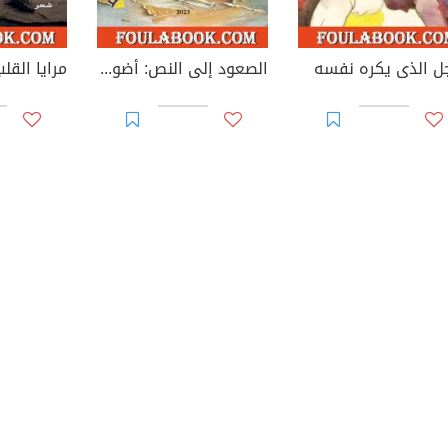
جل الذى يكره نفسه
الصعود إلى النص: أضواء على خطاب إبراهيم خليل النقدي