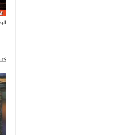
الب
كتب