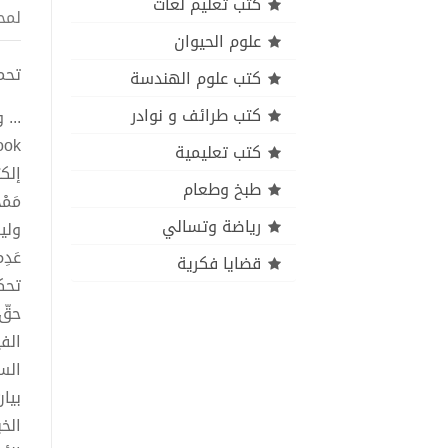
كتب تعليم لغات
لمح
علوم الحيوان
تحميل ك
كتب علوم الهندسة
كتب طرائف و نوادر
...
كتب تعليمية
إلكت
طبخ وطعام
مَمْ
رياضة وتسالي
ولي
عَد
قضايا فكرية
تحك
حقّ 
الف
السل
بيان
الخب