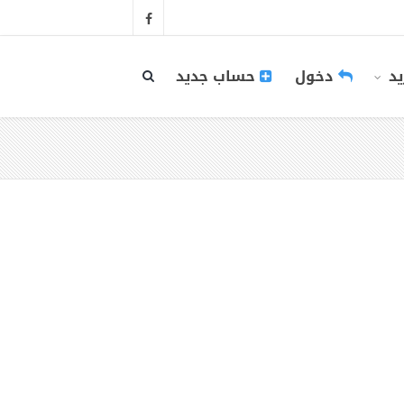
يد
دخول
حساب جديد