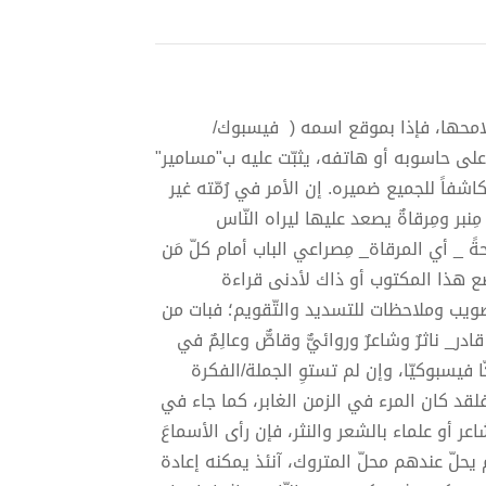
ملامحها، فإذا بموقع اسمه ( فيسبوك/
داراً على حاسوبه أو هاتفه، يثبّت عليه ب"مسامير"
كاشفاً للجميع ضميره. إن الأمر في رُمّته غير
بر ومِرقاةٌ يصعد عليها ليراه النّاس
ً _ أي المرقاة_ مِصراعي الباب أمام كلّ مَن
ضع هذا المكتوب أو ذاك لأدنى قراءة
تّصويب وملاحظات للتسديد والتّقويم؛ فبات من
_ ناثرٌ وشاعرٌ وروائيٌّ وقاصٌّ وعالِمٌ في
 فيسبوكيّا، وإن لم تستوِ الجملة/الفكرة
ْ ! فلقد كان المرء في الزمن الغابر، كما جاء في
عر أو علماء بالشعر والنثر، فإن رأى الأسماعَ
لم يحلّ عندهم محلّ المتروك، آنئذ يمكنه إعادة