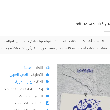
ل كتاب مسامير pdf
ملاحظة:
نُشر هذا الكتاب على موقع فولة بوك بإذن صريح من المؤلف
معاينة الكتاب أو تحميله للإستخدام الشخصي فقط وأي صلاحيات أخرى يج
اللغة :
العربية
اﻟﺘﺼﻨﻴﻒ :
الأدب العربي
الفئة :
روايات عربية
ردمك : 978.9920.23.504.4
الحجم : 5.25 Mo
عدد الصفحات : 236