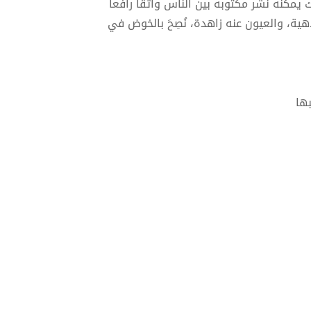
 يمكنه نشر مكتوبه بين النّاس واثقا رافعا
هية، والعيون عنه زاهدة، نُصِحَ بالخوض في
ها