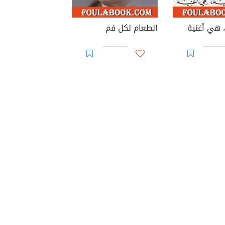
 هي أغنية
الطعام لكل فم