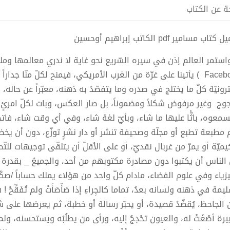
ة عن الكتاب
تاب مسامير pdf الكاتب إبراهيم أوحسين
 واستمر العالم إذن في سيره السّريع نحو غاية لا ندري معالمها و
Facebook ) يأتينا على غرّة من الغرب الأمريكي، فيمنح لكلّ منّا ج
رونيّة كلّ ما يختلج في صدره وما يتفصّدُ به ذهنه، معبّراً عن حاله، 
جوج وغير مرفوض شكلاً ومضموناً، بل صار العكس، وبات لكلّ امرئٍ مِن
سمعوه، باثًّا عليها ما شاء، وبأيّ لغة شاء، وفي أي وقت شاء، فاتحة
ِم مطبعة تطبع أو مجلّة وصحيفة تنشر أو دار نشرٍ توزّع، دون أن يخ
يميّة أو يمرّ من غربال نقديّ، أو على الأقلّ أن يتلقّى توجيهات لل
الناس أن يكتبوا دون مصادرة مكتوبهم من أحد، والجميعُ _ بقدرة قادر
يزياء وفي علوم الفضاء، مادام كلّ واحد من هؤلاء يملك حساباً /صكّا
يمة في ذهنه ولسانه بعدُ، تماما كالجِراءِ إذا صَأْصَأَتْ ولم تُفَقِّح
 الجاحظ، يُقصِّدُ قصيدة، أو يحبّر رسالة أو خطبة، ثم يعرضها على شا
يرة أصْغَتْ له، والعيون تحْدِجُ إليه، ورأى من يطلُبُه ويستحسنه، و